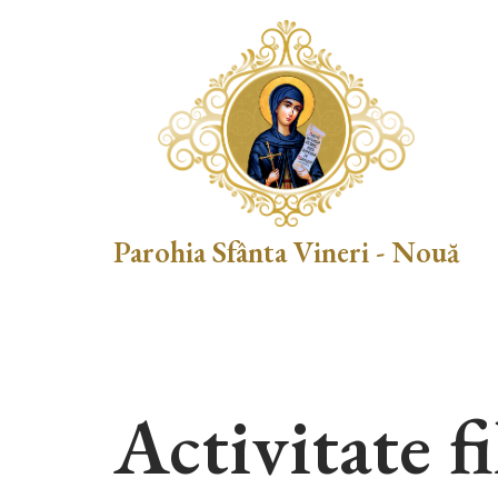
Skip
to
content
Parohia Sfânta Vineri - Nouă
Activitate f