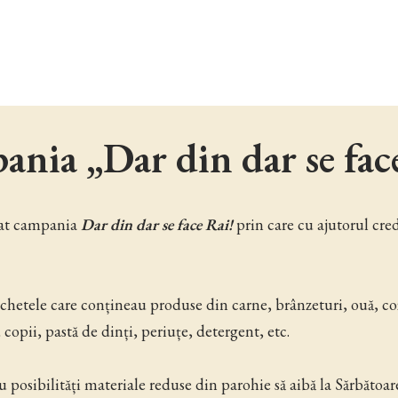
nia „Dar din dar se fac
zat campania
Dar din dar se face Rai!
prin care cu ajutorul cre
hetele care conțineau produse din carne, brânzeturi, ouă, cozon
copii, pastă de dinți, periuțe, detergent, etc.
posibilități materiale reduse din parohie să aibă la Sărbătoar