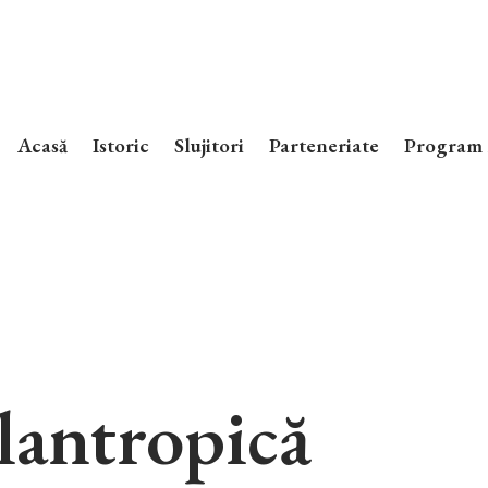
Acasă
Istoric
Slujitori
Parteneriate
Program 
ilantropică