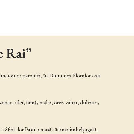
e Rai”
dincioșilor parohiei, în Duminica Floriilor s-au
ac, ulei, faină, mălai, orez, zahar, dulciuri,
ea Sfintelor Paști o masă cât mai îmbelșugată.